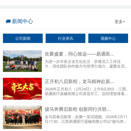
新闻中心
更多+
公司新闻
行业资讯
视频中心
欢聚盛夏，同心致远——易通医…
为进一步丰富企业文化生活，舒缓员工工作压
力，强化团队协作能力与管理引领力，凝聚全员
向心力，全力冲刺下半年…
正月初八启新程，龙马精神赴新…
2026年正月初八（2月24日）上午8点30分，江西
易通医疗器械有限公司喜迎开工。总经理曾维著
亲手为全体员工送上开…
骏马奔腾启新程 创新同行共联…
金马迎春启新章，欢聚一堂话团圆。2026年2月11
日17:30，江西易通医疗器械有限公司以“骏马奔
腾，创新同行——2…